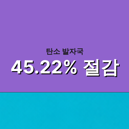
탄소 발자국
45.22
% 절감